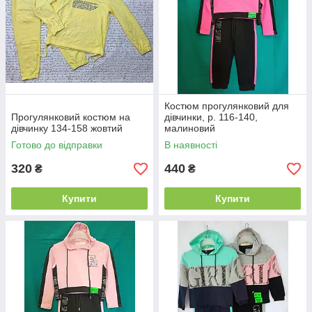
Костюм прогулянковий для
Прогулянковий костюм на
дівчинки, р. 116-140,
дівчинку 134-158 жовтий
малиновий
Готово до відправки
В наявності
320
440
₴
₴
Купити
Купити