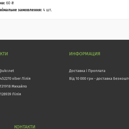
на:
60 ₴
німальне замовлення:
4 шт.
АКТИ
ИНФОРМАЦИЯ
@ukr.net
Доставка і Проплата
452270 viber Лілія
Від 10 000 грн - доставка Безкош
3131918 Михайло
128939 Лілія