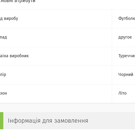
сновні атрибути
д виробу
Футбол
лад
другое
аїна виробник
Туреччи
лір
Чорний
зон
Літо
Інформація для замовлення