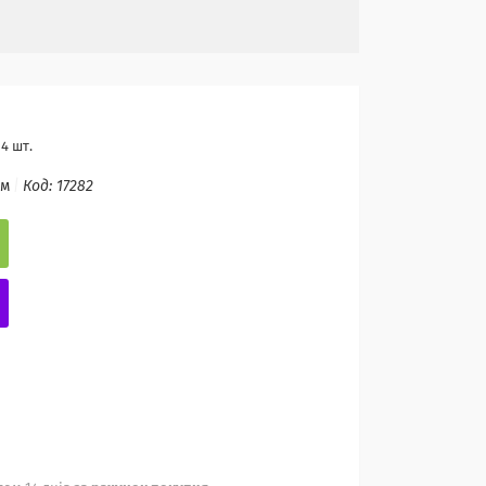
4 шт.
ом
Код:
17282