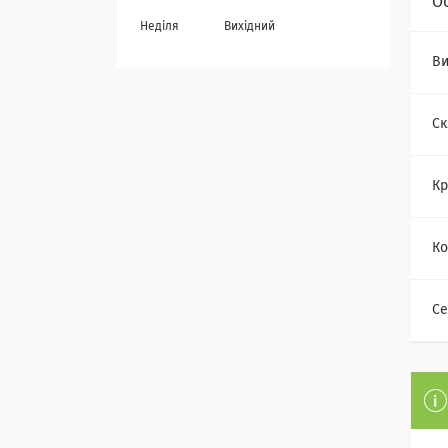
О
Неділя
Вихідний
Ви
Ск
Кр
Ко
Се