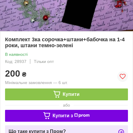
Комплект 3ка сорочка+штани+бабочка на 1-4
роки, штани темно-зелені
В наявності
Код: 28937
Тільки опт
200
₴
Мінімальне замовлення — 6 шт.
Купити
або
Купити з
Що таке купити з Пром?