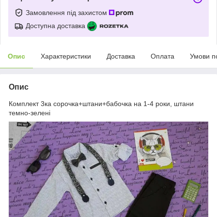
Замовлення під захистом
Доступна доставка
Опис
Характеристики
Доставка
Оплата
Умови п
Опис
Комплект 3ка сорочка+штани+бабочка на 1-4 роки, штани
темно-зелені