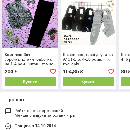
Комплект 3ка
Штани спортивні двунитка
Штан
сорочка+штани+бабочка
А451-1 р, 4-10 років, mix
4, 6 
на 1-4 роки, штани темно-
кольорів
зелені
200
104,85
80
₴
₴
Купити
Купити
Про нас
Рейтинг не сформований
Менше 5 відгуків за останній рік
Працює з 14.10.2014