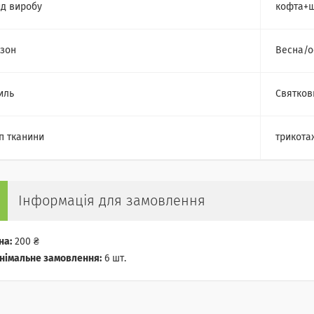
д виробу
кофта+
зон
Весна/о
иль
Святков
п тканини
трикота
Інформація для замовлення
на:
200 ₴
німальне замовлення:
6 шт.