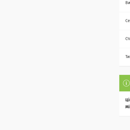
Ви
Се
Ст
Ти
Ці
Мі