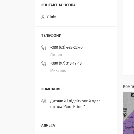
Лілія
+380 (63) 445-22-70
Лилия
+380 (97) 313-19-18
Михайло
Компл
Дитячий і підлітковий одяг
оптом "Good-time"