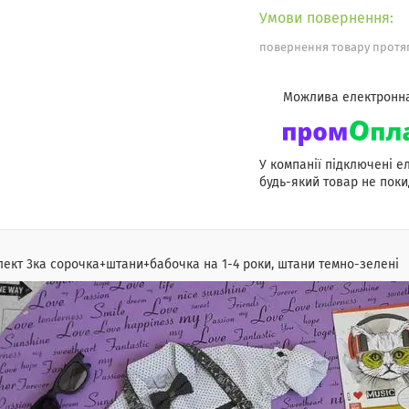
повернення товару протяг
У компанії підключені е
будь-який товар не поки
ект 3ка сорочка+штани+бабочка на 1-4 роки, штани темно-зелені