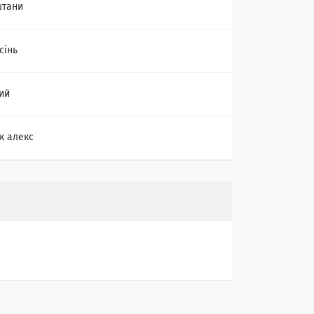
штани
сінь
ий
ж алекс