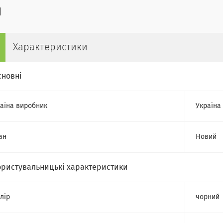
Характеристики
сновні
аїна виробник
Україна
ан
Новий
ористувальницькі характеристики
лір
чорний