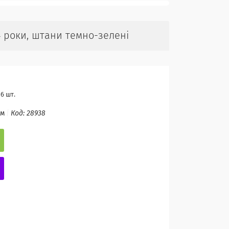
 роки, штани темно-зелені
6 шт.
ом
Код:
28938