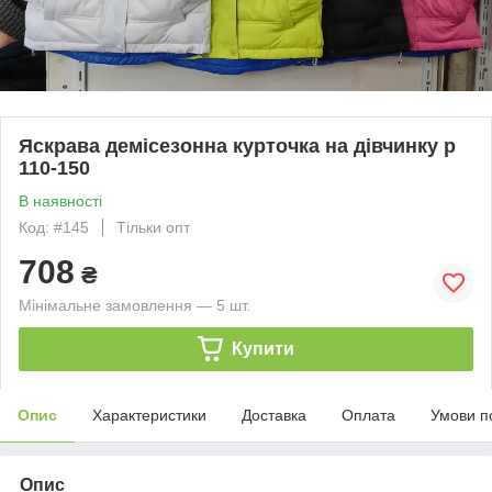
Яскрава демісезонна курточка на дівчинку р
110-150
В наявності
Код: #145
Тільки опт
708
₴
Мінімальне замовлення — 5 шт.
Купити
Опис
Характеристики
Доставка
Оплата
Умови п
Опис