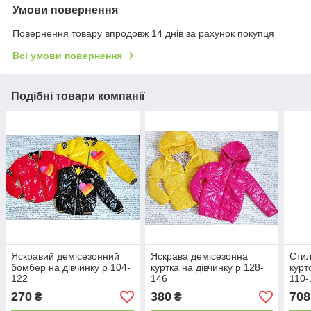
Умови повернення
Повернення товару впродовж 14 днів за рахунок покупця
Всі умови повернення
Подібні товари компанії
Яскравий демісезонний
Яскрава демісезонна
Стил
бомбер на дівчинку р 104-
куртка на дівчинку р 128-
курт
122
146
110-
270
380
708
₴
₴