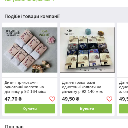
Подібні товари компанії
Дитячі трикотажні
Дитячі трикотажні
Дитя
однотонні колготи на
однотонні колготи на
одно
дівчинку р 92-164 мікс
дівчинку р 92-140 мікс
хлоп
візерунка
візерунка
коль
47,70
49,50
49,
₴
₴
Купити
Купити
Про нас