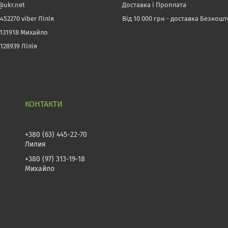
@ukr.net
Доставка і Проплата
452270 viber Лілія
Від 10 000 грн - доставка Безкош
3131918 Михайло
128939 Лілія
+380 (63) 445-22-70
Лилия
+380 (97) 313-19-18
Михайло