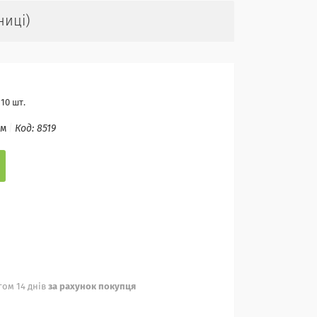
ниці)
10 шт.
ом
Код:
8519
ом 14 днів
за рахунок покупця