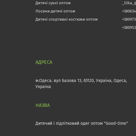
Дитячі сукні оптом
_lilka_
Лосини дитячі оптом
+380634
Дитячі спортивні костюми оптом
+38097
+380952
м.Одеса. вул Базова 13, 65120, Україна, Одеса,
Україна
Дитячий і підлітковий одяг оптом "Good-time"