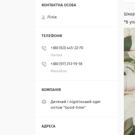
Шкарп
Лілія
*В уп
+380 (63) 445-22-70
Лилия
+380 (97) 313-19-18
Михайло
Дитячий і підлітковий одяг
оптом "Good-time"