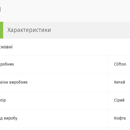
Характеристики
сновні
робник
Clifton
аїна виробник
Китай
лір
Сірий
д виробу
Кофта