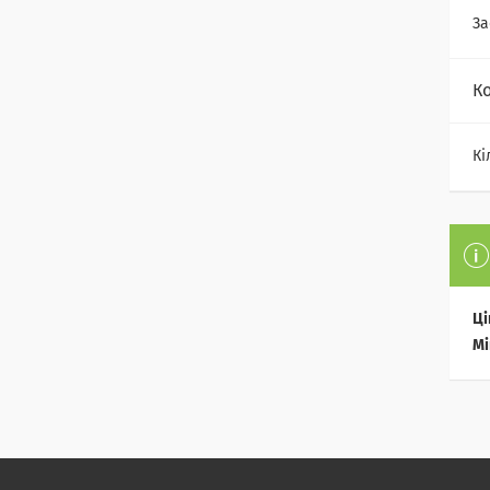
За
К
Кі
Ці
Мі