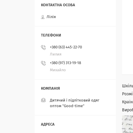
Лілія
+380 (63) 445-22-70
Лилия
+380 (97) 313-19-18
Михайло
Шкіль
Розмі
Дитячий і підлітковий одяг
Країн
оптом "Good-time"
Вироб