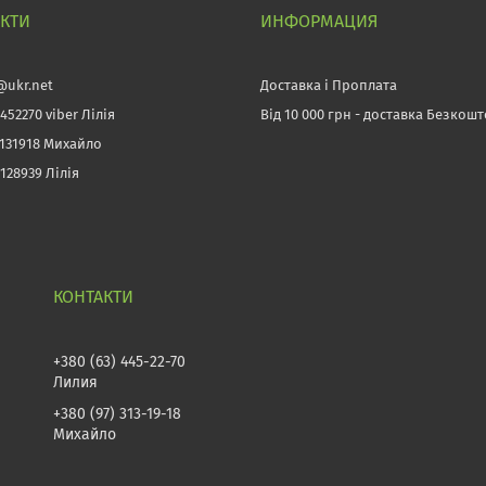
АКТИ
ИНФОРМАЦИЯ
@ukr.net
Доставка і Проплата
452270 viber Лілія
Від 10 000 грн - доставка Безкош
3131918 Михайло
128939 Лілія
+380 (63) 445-22-70
Лилия
+380 (97) 313-19-18
Михайло