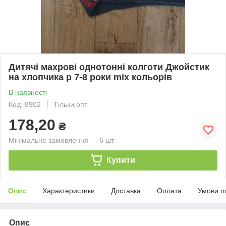
Дитячі махрові однотонні колготи Джойстик
на хлопчика р 7-8 роки mix кольорів
В наявності
Код: 8902
Тільки опт
178,20
₴
Мінімальне замовлення — 6 шт.
Купити
Опис
Характеристики
Доставка
Оплата
Умови п
Опис