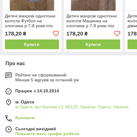
Дитячі махрові однотонні
Дитячі махрові однотонні
Дитя
колготи Футбол на
колготи Машинка на
колг
хлопчика р 7-8 роки mix
хлопчика р 7-8 роки mix
дівч
кольорів
кольорів
коль
178,20
178,20
178
₴
₴
Купити
Купити
Про нас
Рейтинг не сформований
Менше 5 відгуків за останній рік
Працює з 14.10.2014
м. Одеса
м.Одеса. вул Базова 13, 65120, Україна, Одеса, Україна
Контакти
Сьогодні вихідний
Показати весь графік роботи