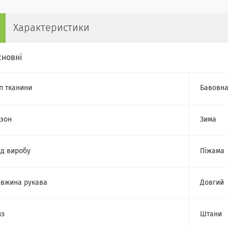
Характеристики
сновні
п тканини
Бавовн
зон
Зима
д виробу
Піжама
вжина рукава
Довгий
из
Штани