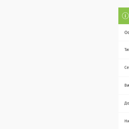
О
Ти
Се
Ви
До
Н