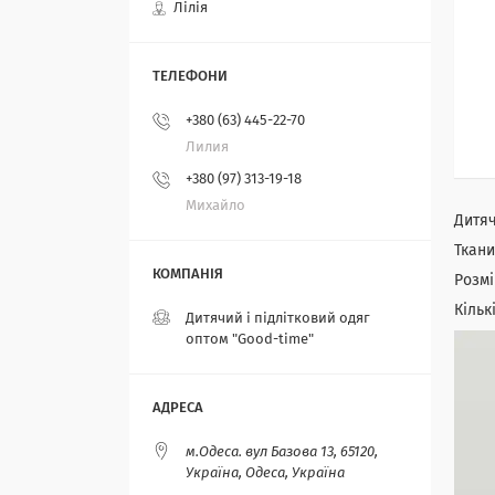
Лілія
+380 (63) 445-22-70
Лилия
+380 (97) 313-19-18
Михайло
Дитяч
Ткани
Розмір
Кільк
Дитячий і підлітковий одяг
оптом "Good-time"
м.Одеса. вул Базова 13, 65120,
Україна, Одеса, Україна