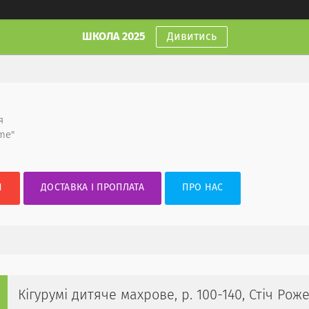
ШКОЛА 2025
Дивитись
я
me"
И
ДОСТАВКА І ПРОПЛАТА
ПРО НАС
Кігурумі дитяче махрове, р. 100-140, Стіч Рож