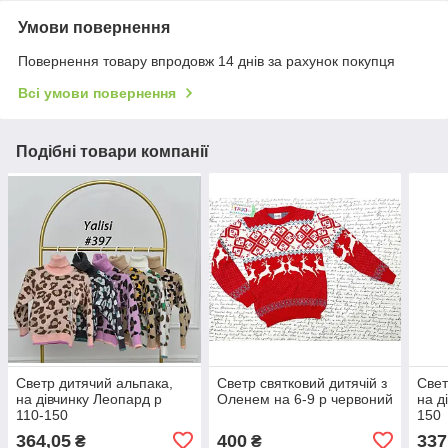
Умови повернення
Повернення товару впродовж 14 днів за рахунок покупця
Всі умови повернення
Подібні товари компанії
Светр дитячий альпака,
Светр святковий дитячій з
Свет
на дівчинку Леопард р
Оленем на 6-9 р червоний
на д
110-150
150
364,05
400
337
₴
₴