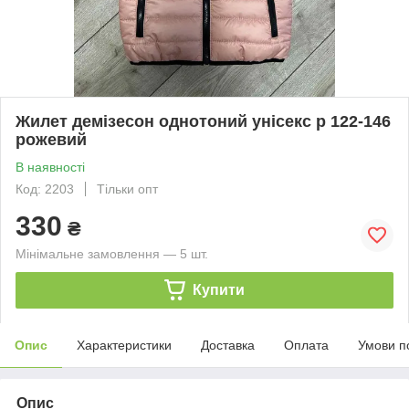
Жилет демізесон однотоний унісекс р 122-146
рожевий
В наявності
Код: 2203
Тільки опт
330
₴
Мінімальне замовлення — 5 шт.
Купити
Опис
Характеристики
Доставка
Оплата
Умови п
Опис