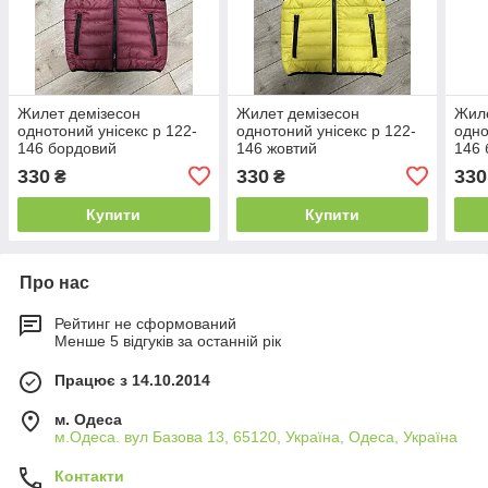
Жилет демізесон
Жилет демізесон
Жиле
однотоний унісекс р 122-
однотоний унісекс р 122-
одно
146 бордовий
146 жовтий
146 
330
330
330
₴
₴
Купити
Купити
Про нас
Рейтинг не сформований
Менше 5 відгуків за останній рік
Працює з 14.10.2014
м. Одеса
м.Одеса. вул Базова 13, 65120, Україна, Одеса, Україна
Контакти