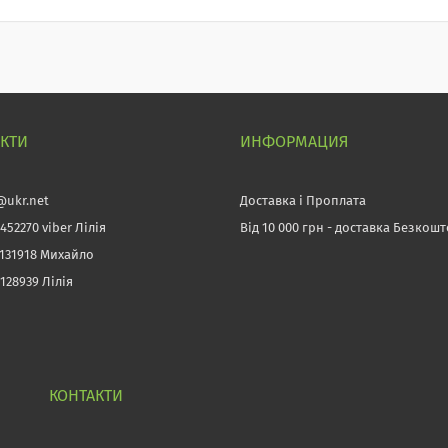
АКТИ
ИНФОРМАЦИЯ
@ukr.net
Доставка і Проплата
452270 viber Лілія
Від 10 000 грн - доставка Безкош
3131918 Михайло
128939 Лілія