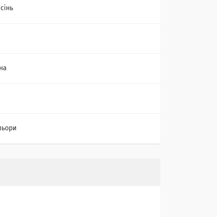
сінь
на
льори