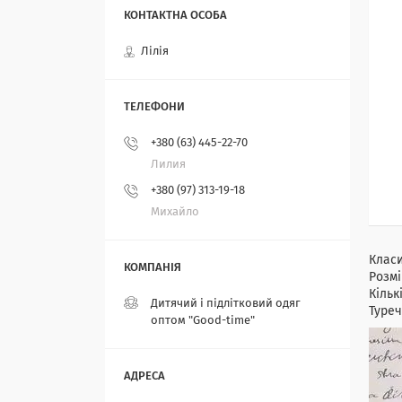
Лілія
+380 (63) 445-22-70
Лилия
+380 (97) 313-19-18
Михайло
Класи
Розмі
Кільк
Дитячий і підлітковий одяг
Туре
оптом "Good-time"