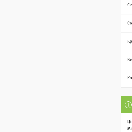
Се
Ст
Кр
Ви
Ко
Ці
Мі