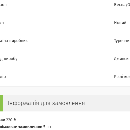
зон
Весна/О
ан
Новий
аїна виробник
Туреччи
д виробу
Джинси
лір
Різні ко
Інформація для замовлення
на:
220 ₴
німальне замовлення:
5 шт.