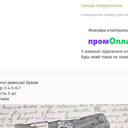
повернення товару протяг
У компанії підключені е
будь-який товар не поки
чні джинсові брюки
р: 3-4-5-6-7
ість: 5 шт
ччина