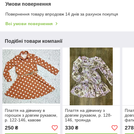
Умови повернення
Повернення товару впродовж 14 днів за рахунок покупця
Всі умови повернення
Подібні товари компанії
Плаття на дівчинку в
Плаття на дівчинку з
Плат
горошок з довгим рукавом,
довгим рукавом, р. 128-
довг
р. 122-146, кавове
146, троянда
фати
250
330
278
₴
₴