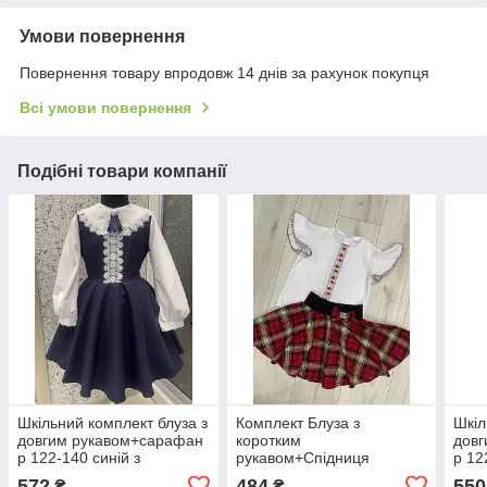
Умови повернення
Повернення товару впродовж 14 днів за рахунок покупця
Всі умови повернення
Подібні товари компанії
Шкільний комплект блуза з
Комплект Блуза з
Шкіл
довгим рукавом+сарафан
коротким
дов
р 122-140 синій з
рукавом+Спідниця
р 12
мереживом
шкільний р. 122-134
572
484
550
₴
₴