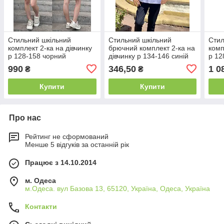
Стильний шкільний
Стильний шкільний
Стил
комплект 2-ка на дівчинку
брючний комплект 2-ка на
комп
р 128-158 чорний
дівчинку р 134-146 синій
р 12
990
346,50
1 0
₴
₴
Купити
Купити
Про нас
Рейтинг не сформований
Менше 5 відгуків за останній рік
Працює з 14.10.2014
м. Одеса
м.Одеса. вул Базова 13, 65120, Україна, Одеса, Україна
Контакти