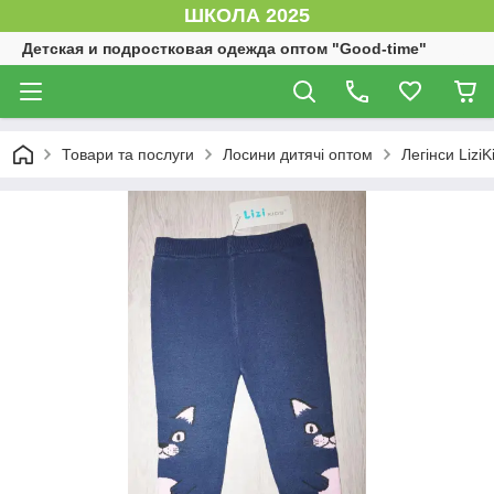
ШКОЛА 2025
Детская и подростковая одежда оптом "Good-time"
Товари та послуги
Лосини дитячі оптом
Легінси Lizi