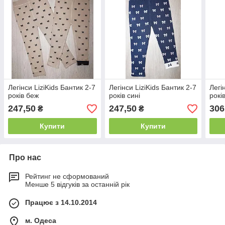
Легінси LiziKids Бантик 2-7
Легінси LiziKids Бантик 2-7
Легі
років беж
років сині
рокі
247,50
247,50
306
₴
₴
Купити
Купити
Про нас
Рейтинг не сформований
Менше 5 відгуків за останній рік
Працює з 14.10.2014
м. Одеса