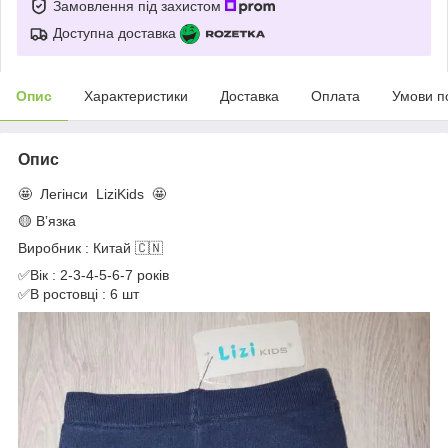
Замовлення під захистом
Доступна доставка
Опис
Характеристики
Доставка
Оплата
Умови п
Опис
🤩 Легінси LiziKids 🤩
🟡 Вʼязка
Виробник : Китай 🇨🇳
✅Вік : 2-3-4-5-6-7 років
✅В ростовці : 6 шт