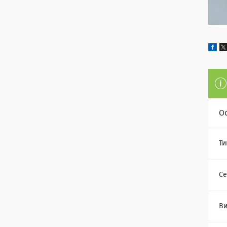
О
Ти
Се
Ви