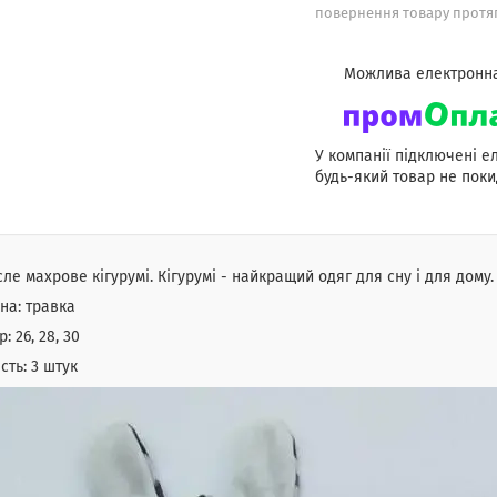
повернення товару протяг
У компанії підключені е
будь-який товар не поки
ле махрове кігурумі. Кігурумі - найкращий одяг для сну і для дому.
на: травка
: 26, 28, 30
ість: 3 штук