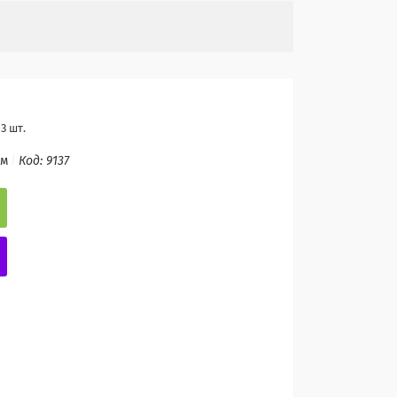
3 шт.
ом
Код:
9137