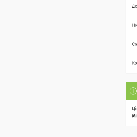
До
Н
Ст
Ко
Ці
Мі