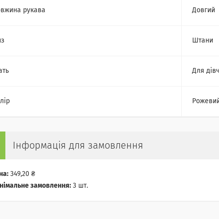
вжина рукава
Довгий
из
Штани
ать
Для дів
лір
Рожеви
Інформація для замовлення
на:
349,20 ₴
німальне замовлення:
3 шт.