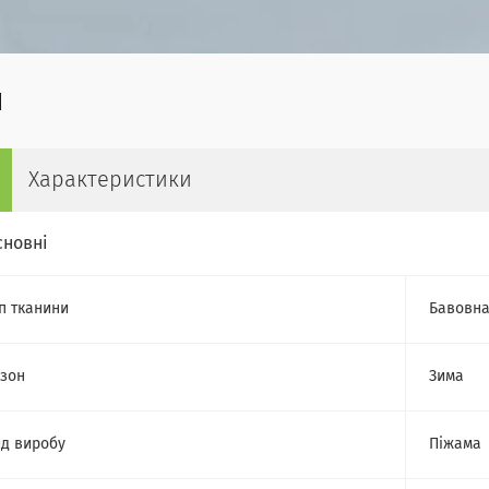
Характеристики
сновні
п тканини
Бавовн
зон
Зима
д виробу
Піжама