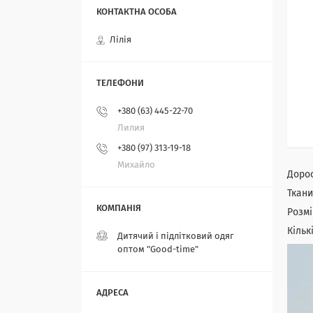
Лілія
+380 (63) 445-22-70
Лилия
+380 (97) 313-19-18
Михайло
Дорос
Ткани
Розмір
Кільк
Дитячий і підлітковий одяг
оптом "Good-time"