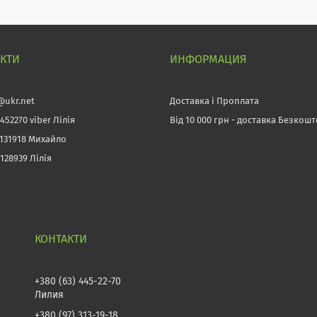
АКТИ
ИНФОРМАЦИЯ
@ukr.net
Доставка і Проплата
452270 viber Лілія
Від 10 000 грн - доставка Безкош
3131918 Михайло
128939 Лілія
+380 (63) 445-22-70
Лилия
+380 (97) 313-19-18