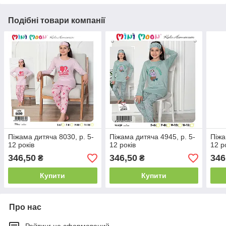
Подібні товари компанії
Піжама дитяча 8030, р. 5-
Піжама дитяча 4945, р. 5-
Піжа
12 років
12 років
12 р
346,50
346,50
346
₴
₴
Купити
Купити
Про нас