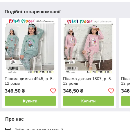
Подібні товари компанії
Піжама дитяча 4945, р. 5-
Піжама дитяча 1807, р. 5-
Піжа
12 років
12 років
12 р
346,50
346,50
346
₴
₴
Купити
Купити
Про нас