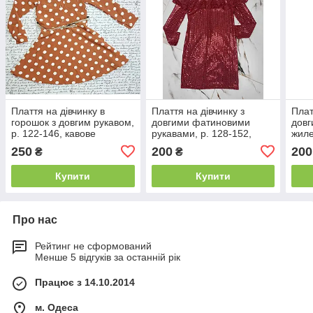
Плаття на дівчинку в
Плаття на дівчинку з
Плат
горошок з довгим рукавом,
довгими фатиновими
довг
р. 122-146, кавове
рукавами, р. 128-152,
жиле
червоний
сині
250
200
200
₴
₴
Купити
Купити
Про нас
Рейтинг не сформований
Менше 5 відгуків за останній рік
Працює з 14.10.2014
м. Одеса