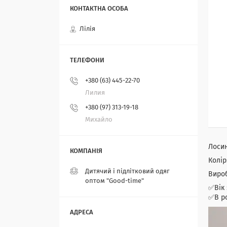
Лілія
+380 (63) 445-22-70
Лилия
+380 (97) 313-19-18
Михайло
Лосин
Колір
Дитячий і підлітковий одяг
Вироб
оптом "Good-time"
✅Вік :
✅В ро