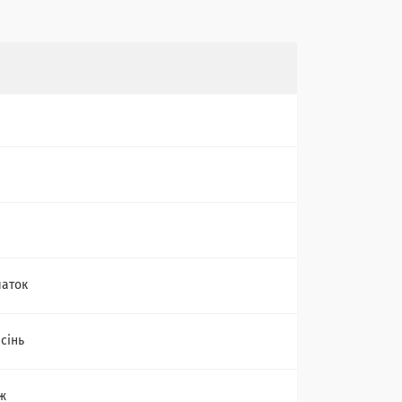
чаток
сінь
ж