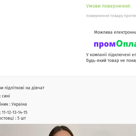
повернення товару протяг
У компанії підключені е
будь-який товар не поки
и підліткові на дівчат
: сині
ник : Україна
 11-12-13-14-15
стовці : 5 шт