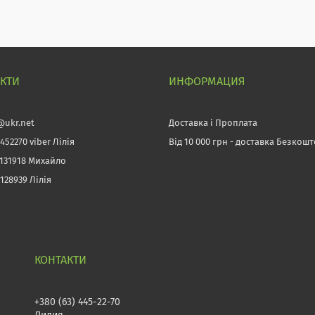
АКТИ
ИНФОРМАЦИЯ
@ukr.net
Доставка і Проплата
452270 viber Лілія
Від 10 000 грн - доставка Безкош
3131918 Михайло
128939 Лілія
+380 (63) 445-22-70