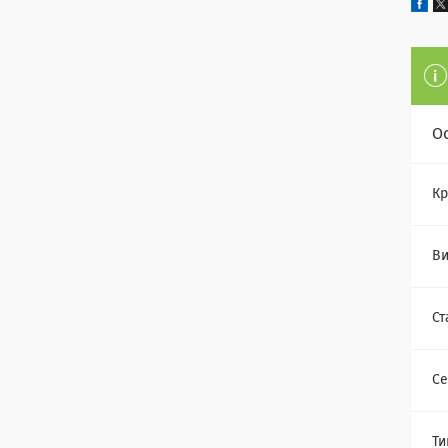
О
Кр
Ви
Ст
Се
Ти