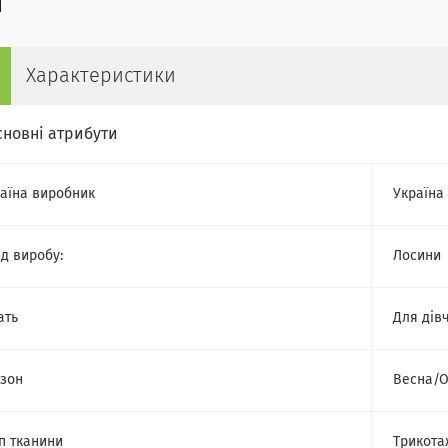
Характеристики
сновні атрибути
аїна виробник
Україна
д виробу:
Лосини
ать
Для дів
зон
Весна/О
п тканини
Трикота