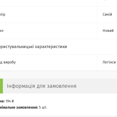
лір
Синій
ан
Новий
ористувальницькі характеристики
д виробу
Легінси
Інформація для замовлення
на:
194 ₴
німальне замовлення:
5 шт.