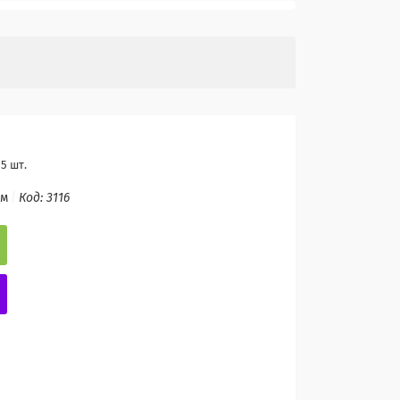
5 шт.
ом
Код:
3116