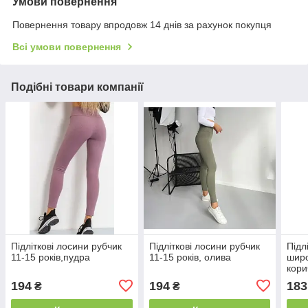
Умови повернення
Повернення товару впродовж 14 днів за рахунок покупця
Всі умови повернення
Подібні товари компанії
Підліткові лосини рубчик
Підліткові лосини рубчик
Підл
11-15 років,пудра
11-15 років, олива
широ
кори
194
194
183
₴
₴