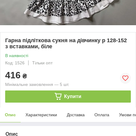
Гарна підліткова сукня на дівчинку р 128-152
з вставками, біле
В наявності
Код: 1526
Тільки опт
416
₴
Мінімальне замовлення — 5 шт.
Купити
Опис
Характеристики
Доставка
Оплата
Умови п
Опис