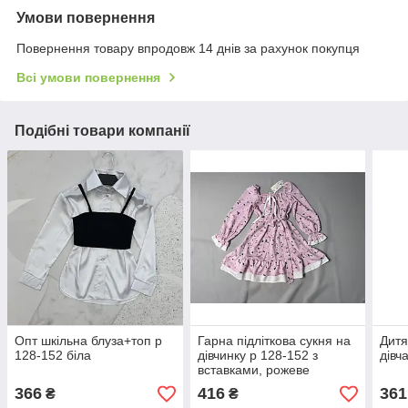
Умови повернення
Повернення товару впродовж 14 днів за рахунок покупця
Всі умови повернення
Подібні товари компанії
Опт шкільна блуза+топ р
Гарна підліткова сукня на
Дитя
128-152 біла
дівчинку р 128-152 з
дівч
вставками, рожеве
366
416
361
₴
₴