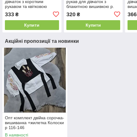
дівчаток з коротким
рукав для дівчаток з
дівч
рукавом та квітковою
блакитною вишивкою р.
виши
вишивкою р. 122-146,
122-146
чер
333
320
366
₴
₴
жовто-синій
Купити
Купити
Акційні пропозиції та новинки
Опт комплект двійка сорочка-
вишиванка +жилетка Колоски
р 116-146
В наявності