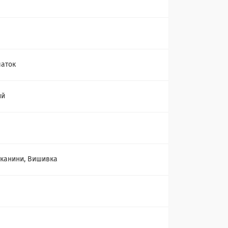
чаток
ий
а
 тканини, Вишивка