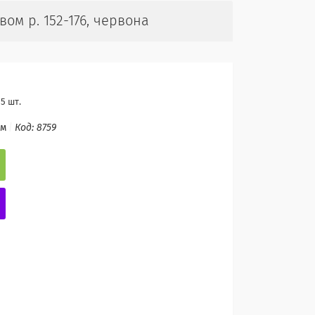
ом р. 152-176, червона
5 шт.
ом
Код:
8759