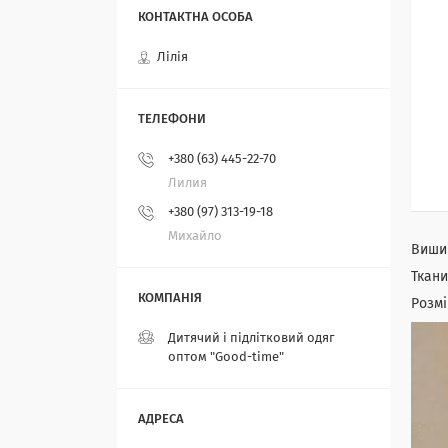
Лілія
+380 (63) 445-22-70
Лилия
+380 (97) 313-19-18
Михайло
Вишив
Ткани
Розмі
Дитячий і підлітковий одяг
оптом "Good-time"