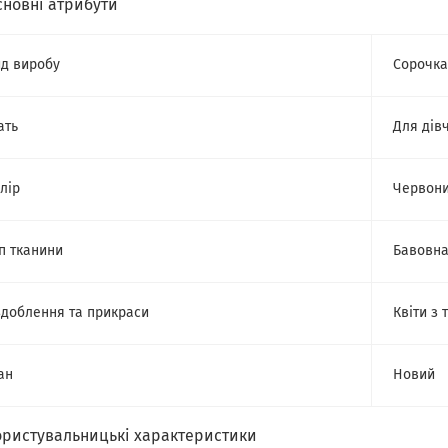
сновні атрибути
д виробу
Сорочка
ать
Для дів
лір
Червон
п тканини
Бавовн
доблення та прикраси
Квіти з
ан
Новий
ористувальницькі характеристики