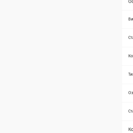
О
Ви
Ст
Ко
Ти
Оз
Ст
К