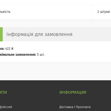
лькість
2 штуки
Інформація для замовлення
на:
422 ₴
німальне замовлення:
5 шт.
АКТИ
ИНФОРМАЦИЯ
@ukr.net
Доставка і Проплата