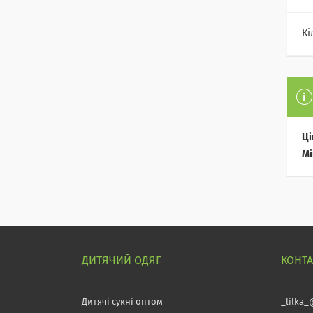
Кі
Ці
Мі
ДИТЯЧИЙ ОДЯГ
КОНТ
Дитячі сукні оптом
_lilka_