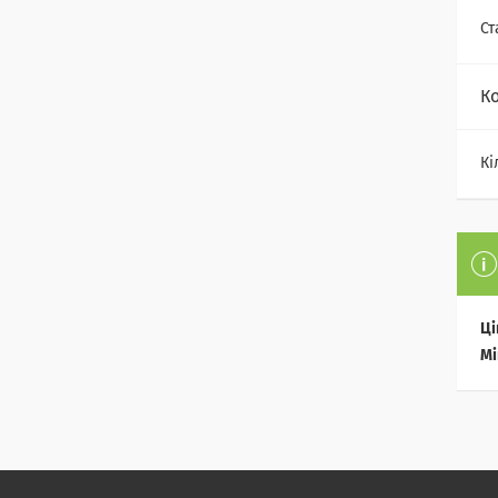
Ст
К
Кі
Ці
Мі