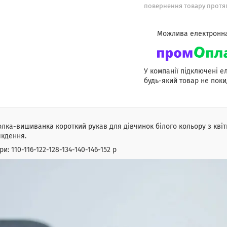
повернення товару протяг
У компанії підключені е
будь-який товар не поки
лка-вишиванка короткий рукав для дівчинок білого кольору з квітв
якдення.
ри: 110-116-122-128-134-140-146-152 р