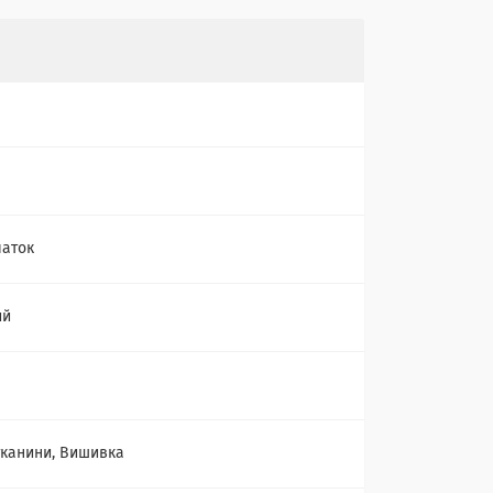
чаток
ий
а
 тканини, Вишивка