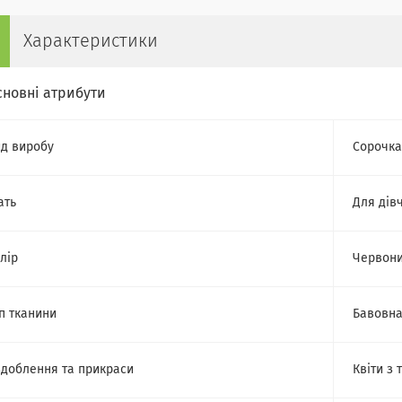
Характеристики
сновні атрибути
д виробу
Сорочка
ать
Для дів
лір
Червон
п тканини
Бавовн
доблення та прикраси
Квіти з