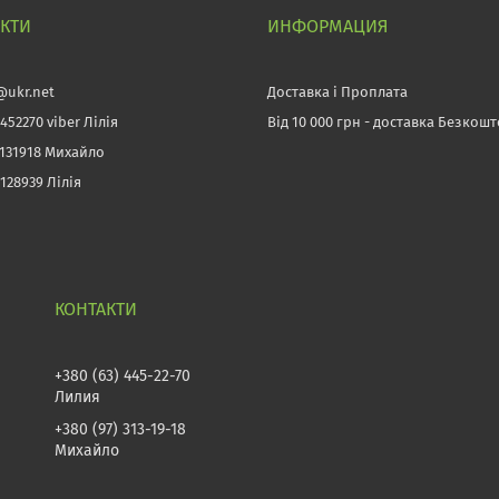
АКТИ
ИНФОРМАЦИЯ
@ukr.net
Доставка і Проплата
452270 viber Лілія
Від 10 000 грн - доставка Безкош
3131918 Михайло
128939 Лілія
+380 (63) 445-22-70
Лилия
+380 (97) 313-19-18
Михайло