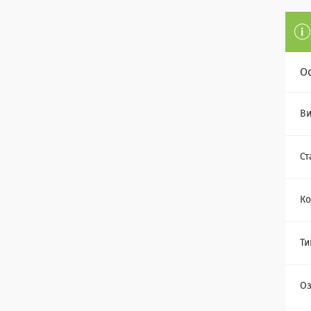
О
Ви
Ст
Ко
Ти
Оз