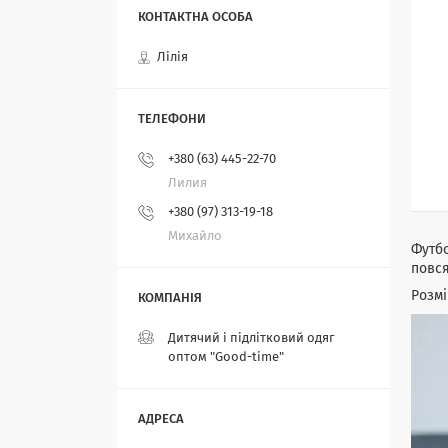
Лілія
+380 (63) 445-22-70
Лилия
+380 (97) 313-19-18
Михайло
Футбо
повс
Розмі
Дитячий і підлітковий одяг
оптом "Good-time"