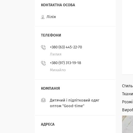
Лілія
+380 (63) 445-22-70
Лилия
+380 (97) 313-19-18
Михайло
Стиль
Ткан
Дитячий і підлітковий одяг
Розмі
оптом "Good-time"
Виро