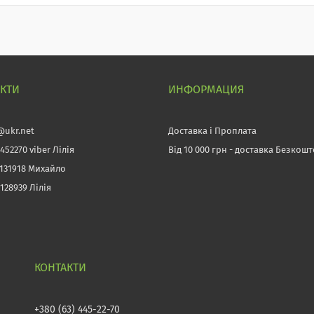
АКТИ
ИНФОРМАЦИЯ
@ukr.net
Доставка і Проплата
452270 viber Лілія
Від 10 000 грн - доставка Безкош
3131918 Михайло
128939 Лілія
+380 (63) 445-22-70