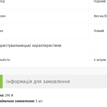
лір
Чорний
зон
Весна/О
ан
Новий
ористувальницькі характеристики
лькість
4 штуки
Інформація для замовлення
на:
290 ₴
німальне замовлення:
5 шт.