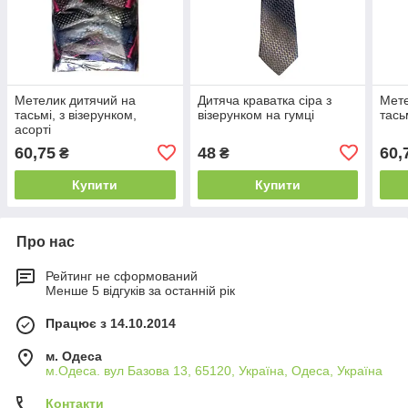
Метелик дитячий на
Дитяча краватка сіра з
Мете
тасьмі, з візерунком,
візерунком на гумці
тась
асорті
60,75
48
60,
₴
₴
Купити
Купити
Про нас
Рейтинг не сформований
Менше 5 відгуків за останній рік
Працює з 14.10.2014
м. Одеса
м.Одеса. вул Базова 13, 65120, Україна, Одеса, Україна
Контакти