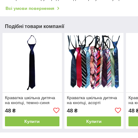
Всі умови повернення
Подібні товари компанії
Краватка шкільна дитяча
Краватка шкільна дитяча
Крав
на кнопці, темно-синя
на кнопці, асорті
на к
48
48
48
₴
₴
Купити
Купити