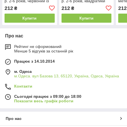
р. 2-6 років, червоний із
р. 2-6 років, квадратики
мете
чорним
золотистий
212
212
212
₴
₴
Купити
Купити
Про нас
Рейтинг не сформований
Менше 5 відгуків за останній рік
Працює з 14.10.2014
м. Одеса
м.Одеса. вул Базова 13, 65120, Україна, Одеса, Україна
Контакти
Сьогодні працює з 09:00 до 18:00
Показати весь графік роботи
Про нас