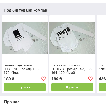
Подібні товари компанії
Батник підлітковий
Батник підлітковий
Опт 
"LEGEND", розмір 152-
"TOKYO", розмір 152, 158,
Квіт
170, білий
164, 170, білий
180
180
426
₴
₴
Купити
Купити
Про нас